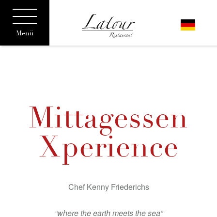
Menü
Mittagessen
Xperience
Chef Kenny Friederichs
“where the earth meets the sea”