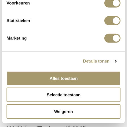
Voorkeuren
Statistieken
The Final
Marketing
Himbeere - Feigenblatt - Timut-Pfeffer
Details tonen
Gesmäcker des Saisonale
Alles toestaan
Selectie toestaan
Weigeren