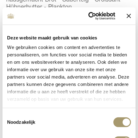
Hühnerbutter - Plankton
“Zeeuwse” Muscheln - Fenchel - Aji Amarillo
Ergänzung 20,00
+ N25 Kaviar €19,50
Deze website maakt gebruik van cookies
We gebruiken cookies om content en advertenties te
personaliseren, om functies voor social media te bieden
en om ons websiteverkeer te analyseren. Ook delen we
informatie over uw gebruik van onze site met onze
Main
partners voor social media, adverteren en analyse. Deze
partners kunnen deze gegevens combineren met andere
informatie die u aan ze heeft verstrekt of die ze hebben
verzameld op basis van uw gebruik van hun services.
Seezunge - T-Bone - Meerrettich -
geräucherter Hering - Lauch
Toestemmingsselectie
Noodzakelijk
Rehbock - Silbertanne - Sardelle - rote Rübe