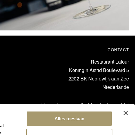
CONTACT
Restaurant Latour
Koningin Astrid Boulevard 5
2202 BK Noordwijk aan Zee
Niederlande
Reservierungen mit widget (unten rechts)
oder Tel:
+31 71 365 1304
Alles toestaan
al
w