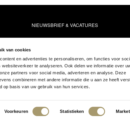
NIEUWSBRIEF & VACATURES
AANMELDEN NIEUWSBRIEF
ik van cookies
ontent en advertenties te personaliseren, om functies voor soci
WERKEN BIJ LATOUR
 websiteverkeer te analyseren. Ook delen we informatie over u
 onze partners voor social media, adverteren en analyse. Deze
vens combineren met andere informatie die u aan ze heeft vers
d op basis van uw gebruik van hun services.
 Copyright 2026
|
Privacy statement
|
Voorwaarden
|
Huisrege
Voorkeuren
Statistieken
Market