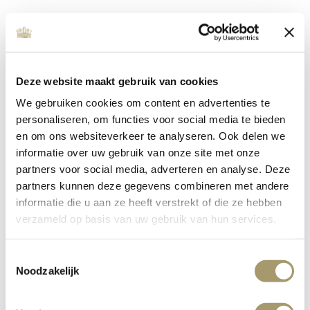
In Restaurant Latour staat het creëren van bijzondere
herinneringen centraal, hier denkt Beau, onze Assistant
Restaurant Manager in Restaurant Latour gelukkig
hetzelfde over.
Deze website maakt gebruik van cookies
“Wat voor mij belangrijk is en waar ik echt mijn energie uit
We gebruiken cookies om content en advertenties te
haal, is de gasten van begin tot het einde een belevenis
personaliseren, om functies voor social media te bieden
en ervaring te geven en dat de gasten met een glimlach
en om ons websiteverkeer te analyseren. Ook delen we
weer weggaan. Maar ook de samenwerking tussen
informatie over uw gebruik van onze site met onze
keuken en bediening om het beste in elkaar naar boven
partners voor social media, adverteren en analyse. Deze
te halen en samen te kunnen sparren om zo naar een
partners kunnen deze gegevens combineren met andere
hoger niveau te kunnen gaan. Wij zijn nu bezig met thee
informatie die u aan ze heeft verstrekt of die ze hebben
pairing voor bij de gerechten. Niets is zo gaaf om de
verzameld op basis van uw gebruik van hun services.
gerechten, samen met de keuken, te proeven en dan een
thee uit te zoeken die daar het beste bij past en te
vergelijken om zo tot de beste pairing te komen.”
Toestemmingsselectie
Noodzakelijk
LEES MEER