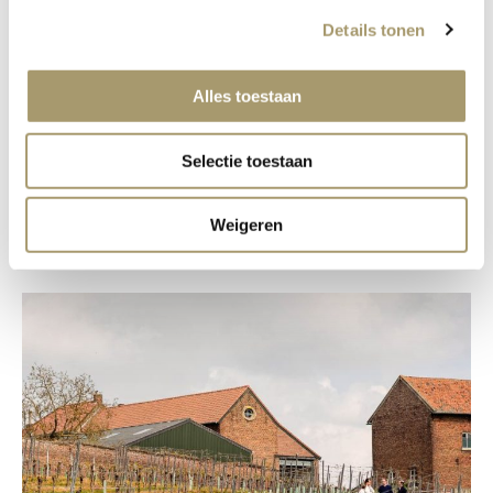
Details tonen
Tuinderij WIJdehorst
Alles toestaan
Selectie toestaan
› Lees verder
Weigeren