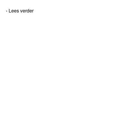
› Lees verder
VOORWAARDEN
PRIVACY STATEMENT