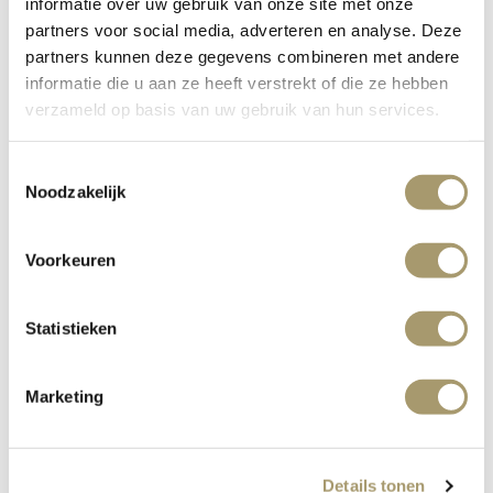
informatie over uw gebruik van onze site met onze
Lindenhoff
partners voor social media, adverteren en analyse. Deze
partners kunnen deze gegevens combineren met andere
informatie die u aan ze heeft verstrekt of die ze hebben
verzameld op basis van uw gebruik van hun services.
De samenwerking tussen Restaurant Latour en
Toestemmingsselectie
Lindenhoff is al jarenlang een waardevolle pijler onder de
Noodzakelijk
visie van het restaurant: koken met pure, authentieke
producten van het seizoen. De leverancier-klantrelatie is
Voorkeuren
in de loop der jaren uitgegroeid tot een hechte
samenwerking waarin wederzijds vertrouwen, inspiratie
en duurzaamheid centraal staan.
Statistieken
Marketing
Van het land, naar het
bord
Details tonen