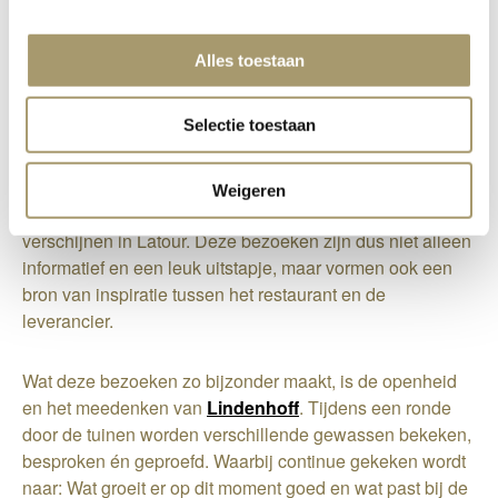
Alles toestaan
Chef Kenny Friederichs brengt meerdere keren per jaar
Selectie toestaan
een bezoek aan Lindenhoff in Baambrugge. Ook
restaurantmanager Stan Kerckhoffs gaat wel eens mee in
deze bezoeken, om op de hoogte te blijven met de bron
Weigeren
van vele ingrediënten die dagelijks op het bord
verschijnen in Latour. Deze bezoeken zijn dus niet alleen
informatief en een leuk uitstapje, maar vormen ook een
bron van inspiratie tussen het restaurant en de
leverancier.
Wat deze bezoeken zo bijzonder maakt, is de openheid
en het meedenken van
Lindenhoff
. Tijdens een ronde
door de tuinen worden verschillende gewassen bekeken,
besproken én geproefd. Waarbij continue gekeken wordt
naar: Wat groeit er op dit moment goed en wat past bij de