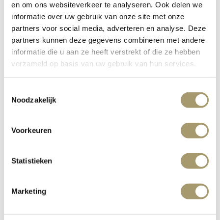
en om ons websiteverkeer te analyseren. Ook delen we
informatie over uw gebruik van onze site met onze
Domein de
partners voor social media, adverteren en analyse. Deze
partners kunnen deze gegevens combineren met andere
Wijngaardsberg
informatie die u aan ze heeft verstrekt of die ze hebben
verzameld op basis van uw gebruik van hun services.
Toestemmingsselectie
Noodzakelijk
Der Weinbau in Limburg hat eine reiche und
jahrhundertealte Tradition. In Ulestraten in Limburg, an
den Hängen des Wijngaardsbergs, befinden sich die
Voorkeuren
ältesten Weinberge der Niederlande. Diese Ländereien
gehen auf das Jahr 968 zurück, als ein fränkischer König
Statistieken
das Gebiet der Abtei von Reims schenkte. Jahrhunderte
lang bewirtschafteten Mönche die Weinberge, bis sie im
Jahr 1800 vor den französischen Besatzern flüchten
Marketing
mussten. Danach lag das Gebiet lange Zeit
unbewirtschaftet brach.