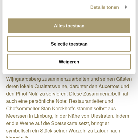
Details tonen
Im Jahr 2002 wurde die Weintradition mit der Gründung
der
Domein de Wijngaardsberg
durch den Winzer und
Eigentümer Jules Nijst wiederbelebt. Der Neubeginn
Alles toestaan
begann mit einem halben Hektar, der mit Grauburgunder
und Auxerrois bepflanzt war. Inzwischen umfasst die
Selectie toestaan
Domäne drei Hektar und produziert fünf verschiedene
Weine, wobei die Nachfrage stetig steigt.
Weigeren
Das Restaurant Latour ist stolz darauf, mit der Domein de
Wijngaardsberg zusammenzuarbeiten und seinen Gästen
deren lokale Qualitätsweine, darunter den Auxerrois und
den Pinot Noir, zu servieren. Diese Zusammenarbeit hat
auch eine persönliche Note: Restaurantleiter und
Chefsommelier Stan Kerckhoffs stammt selbst aus
Meerssen in Limburg, in der Nähe von Ulestraten. Indem
er die Weine auf die Speisekarte setzt, bringt er
symbolisch ein Stück seiner Wurzeln zu Latour nach
Noordwijk.