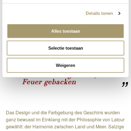
ihr breites, handwerkliches Angebot ermöglichten es,
gemeinsam ein einzigartiges Geschirrkonzept zu
Details tonen
entwickeln. Was mit einer Reihe von kleinen Schalen für
die Amuses begann, ist nun zu einer vollständig
maßgeschneiderten Geschirrserie herangewachsen, die
Alles toestaan
exklusiv für Latour entworfen wurde.
Selectie toestaan
Weigeren
Von Händen geformt, im
Feuer gebacken
Das Design und die Farbgebung des Geschirrs wurden
ganz bewusst im Einklang mit der Philosophie von Latour
gewählt: der Harmonie zwischen Land und Meer. Salzige