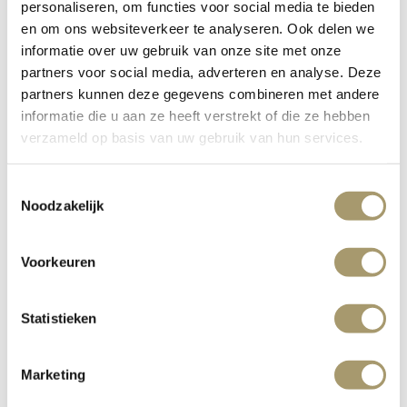
personaliseren, om functies voor social media te bieden
en om ons websiteverkeer te analyseren. Ook delen we
informatie over uw gebruik van onze site met onze
Maravilllas
partners voor social media, adverteren en analyse. Deze
partners kunnen deze gegevens combineren met andere
informatie die u aan ze heeft verstrekt of die ze hebben
verzameld op basis van uw gebruik van hun services.
Im Restaurant Latour dreht sich alles um Raffinesse,
Erfahrung und Perfektion – bis ins kleinste Detail. Ein
Toestemmingsselectie
Noodzakelijk
wesentlicher Bestandteil dieses Erlebnisses ist das
Geschirr, auf dem die Gerichte präsentiert werden. Jeder
Teller und jedes Gericht trägt zu der Geschichte bei, die
Voorkeuren
die Küche erzählt, und ist damit ein unbestreitbarer Teil
des Gesamterlebnisses im Restaurant.
Statistieken
Die Kollaboration mit Maravillas und der Besitzerin
Esther erwies sich dabei als perfekte Ergänzung. Ihr
Marketing
ausgeprägter Blick fürs Detail, ihre große Flexibilität und