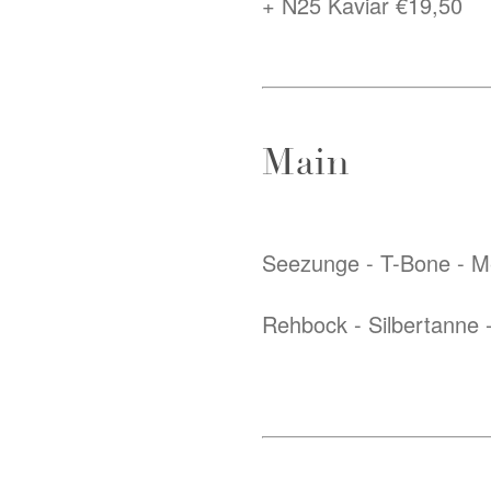
+ N25 Kaviar €19,50
Main
Seezunge - T-Bone - Me
Rehbock - Silbertanne -