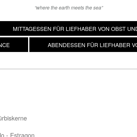
“where the earth meets the sea”
MITTAGESSEN FÜR LIEFHABER VON OBST U
NCE
ABENDESSEN FÜR LIEFHABER V
ürbiskerne
lo - Estragon