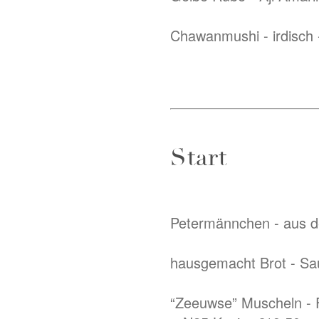
Chawanmushi - irdisch -
Start
Petermännchen - aus de
hausgemacht Brot - Sau
“Zeeuwse” Muscheln - F